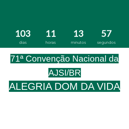
103
11
13
57
dias
horas
minutos
segundos
71ª Convenção Nacional da
AJSI/BR
ALEGRIA DOM DA VIDA
A ALEGRIA DE VIVER É A PRÓPRIA
MANIFESTAÇÃO DO SEU DEUS
INTERIOR! É QUANDO A VIDA SE
MANIFESTA EM SUA PLENITUDE!