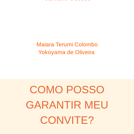
Preletor em Grau Júnior
Vice-Presidente da Associação dos Jovens
da SEICHO-NO-IE DO BRASIL.
Maiara Terumi Colombo
Yokoyama de Oliveira
Preletora em Grau Júnior
Diretora Nacional do Departamento de
Jovens Casais da AJSI/BR
COMO POSSO
GARANTIR MEU
CONVITE?