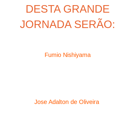
DESTA GRANDE
JORNADA SERÃO:
Fumio Nishiyama
Preletor da Sede Internacional
Presidente Doutrinário da Seicho-No-Ie
para a América Latina.
Jose Adalton de Oliveira
Preletor em Grau Máster
Diretor Presidente da
SEICHO-NO-IE DO BRASIL.