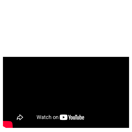
Neste ano, você está convidado a trilhar este
caminho com a gente na 71ª Convenção
Nacional da Associação dos Jovens da
SEICHO-NO-IE DO BRASIL – ALEGRIA DOM
DA VIDA!
Sentir a Alegria de Viver é estar em
sintonia com quem você realmente é -