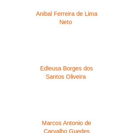
Anibal Ferreira de Lima
Neto
Preletor em Grau Sênior
Presidente da Associação dos Jovens
da SEICHO-NO-IE DO BRASIL.
Edleusa Borges dos
Santos Oliveira
Preletora em Grau Júnior
Marcos Antonio de
Carvalho Guedes